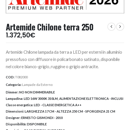
Artemide Chilone terra 250
1.372,50
€
Artemide Chilone lampada da terra a LED per esterni in alluminio
pressofuso con diffusore in policarbonato satinato, disponibile
nel colore bianco-grigio, ruggine o grigio antracite.
COD:
T082000
Categoria:
Lampade da Esterno
Dimmer:
NO NON DIMMERABILE
Lampadina:
LED 16W 3000K 310LM, ALIMENTAZIONE ELETTRONICA - INCLUSI
Classe energetica:
LED - CLASSE ENERGETICA A++
Dimensioni:
LARGHEZZA 17 CM - ALTEZZA 250 CM - SPORGENZA 21 CM
Designer:
ERNESTO GISMONDI - 2010
Disponibilità:
DISPONIBILE