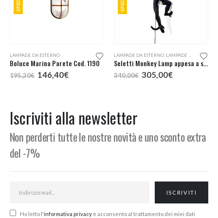
LAMPADE DA ESTERNO
LAMPADE DA ESTERNO
,
LAMPADE DA PARETE
Boluce Marina Parete Cod. 1190
Seletti Monkey Lamp appesa a sinistra lampada da esterno
Il
Il
Il
Il
146,40
€
305,00
€
195,20
€
340,00
€
o
prezzo
prezzo
prezzo
prezzo
e
originale
attuale
originale
attuale
era:
è:
era:
è:
,00€.
195,20€.
146,40€.
340,00€.
305,00€.
Iscriviti alla newsletter
Non perderti tutte le nostre novità e uno sconto extra
del -7%
Ho letto l'
informativa privacy
e acconsento al trattamento dei miei dati