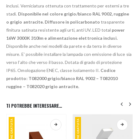
inclusi. Verniciatura ottenuta con trattamento per esterni a tre
stadi.
Disponibile nel colore grigio/bianco RAL 9002, ruggine
o grigio antracite.
Diffusore in policarbonato
trasparente
finitura satinata resistente agli urti, anti UV. LED total
power
16W 3000K 310lm e alimentazione elettronica inclusi.
Disponibile anche nei modelli da parete e da terra in diverse
misure. E’ possibile installare la lampada con emissione di luce sia
verso l’alto che verso il basso. Dotata di grado di protezione
IP65. Omologazione ENEC, classe isolamento II.
Codice
prodotto: T082000 grigio/bianco RAL 9002 – T082010
ruggine – T082020 grigio antracite.
TI POTREBBE INTERESSARE…
SPEDIZIONE GRATUITA
SPEDIZIONE GRATUITA