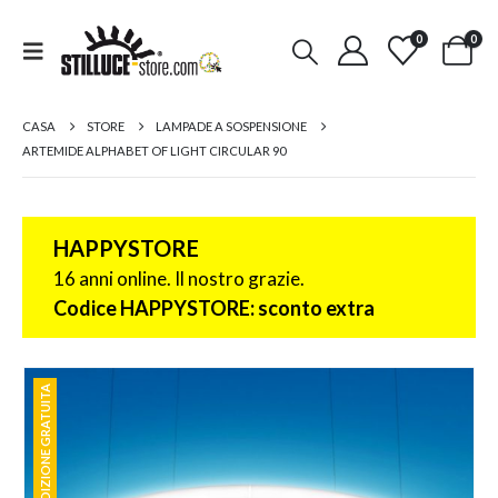
0
0
CASA
STORE
LAMPADE A SOSPENSIONE
ARTEMIDE ALPHABET OF LIGHT CIRCULAR 90
HAPPYSTORE
16 anni online. Il nostro grazie.
Codice HAPPYSTORE: sconto extra
SPEDIZIONE GRATUITA
SPEDIZIONE GRATUITA