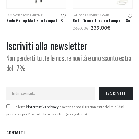
LAMPADE A SOSPENSIONE
LAMPADE A SOSPENSIONE
Redo Group Madison Lampada Sospensione Led 8 Luci
Redo Group Torsion Lampada Sospensione LED 55
Il
Il
239,00
€
265,00
€
prezzo
prezzo
:
originale
attuale
Iscriviti alla newsletter
era:
è:
€
265,00€.
239,00€.
Non perderti tutte le nostre novità e uno sconto extra
€
del -7%
Ho letto l'
informativa privacy
e acconsento al trattamento dei miei dati
personali per l’invio della newsletter (obbligatorio)
CONTATTI