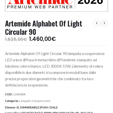
Artemide Alphabet Of Light
Circular 90
Il
Il
1.460,00
€
1.825,00
€
prezzo
prezzo
originale
attuale
Artemide Alphabet Of Light Circular 90 lampada a sospensione
era:
è:
1.825,00€.
1.460,00€.
LED a luce diffusa in metacrilato diffondente stampato ad
iniezione colore bianco, LED 3000K 55W. L’elemento circolare
disponibile in due diametri si scompone in moduli base dalle
precise proporzioni geometriche che combinato tra loro
definiscono la sospensione.
COD:
1206000A
Categoria:
Lampade a Sospensione
Dimmer:
SI, DIMMERABILE (PUSH / DALI)
Lampadina:
LED INTEGRATO 3000K 55W 6041LM CRI=80 - INCLUSO