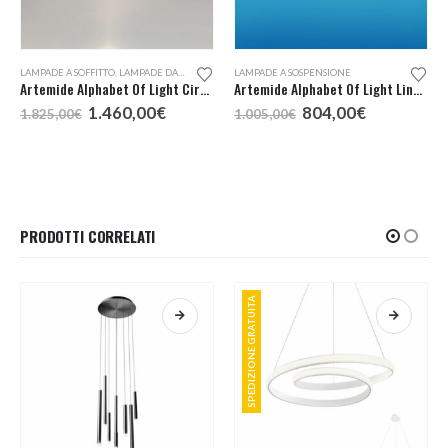
,
LAMPADE DA PARETE
LAMPADE A SOFFITTO
,
LAMPADE DA PARETE
LAMPADE A SOSPENSIONE
Artemide Alphabet Of Light Circular 90 Parete o Soffitto
Artemide Alphabet Of Light Linear 120
Il
Il
Il
Il
1.460,00
€
804,00
€
1.825,00
€
1.005,00
€
o
prezzo
prezzo
prezzo
prezzo
e
originale
attuale
originale
attuale
era:
è:
era:
è:
,00€.
1.825,00€.
1.460,00€.
1.005,00€.
804,00€.
PRODOTTI CORRELATI
SPEDIZIONE GRATUITA