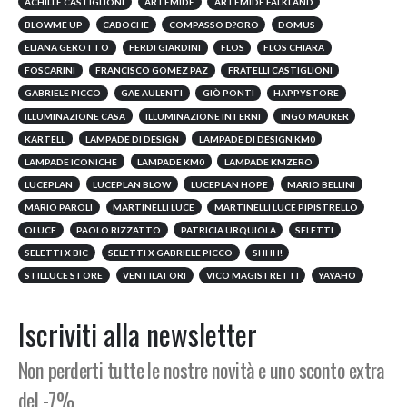
ACHILLE CASTIGLIONI
ARTEMIDE
ARTEMIDE FALKLAND
BLOWME UP
CABOCHE
COMPASSO D?ORO
DOMUS
ELIANA GEROTTO
FERDI GIARDINI
FLOS
FLOS CHIARA
FOSCARINI
FRANCISCO GOMEZ PAZ
FRATELLI CASTIGLIONI
GABRIELE PICCO
GAE AULENTI
GIÒ PONTI
HAPPYSTORE
ILLUMINAZIONE CASA
ILLUMINAZIONE INTERNI
INGO MAURER
KARTELL
LAMPADE DI DESIGN
LAMPADE DI DESIGN KM0
LAMPADE ICONICHE
LAMPADE KM0
LAMPADE KMZERO
LUCEPLAN
LUCEPLAN BLOW
LUCEPLAN HOPE
MARIO BELLINI
MARIO PAROLI
MARTINELLI LUCE
MARTINELLI LUCE PIPISTRELLO
OLUCE
PAOLO RIZZATTO
PATRICIA URQUIOLA
SELETTI
SELETTI X BIC
SELETTI X GABRIELE PICCO
SHHH!
STILLUCE STORE
VENTILATORI
VICO MAGISTRETTI
YAYAHO
Iscriviti alla newsletter
Non perderti tutte le nostre novità e uno sconto extra
del -7%